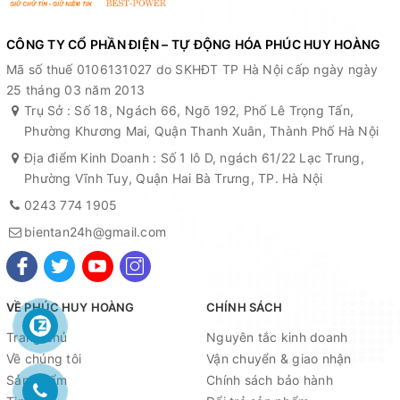
CÔNG TY CỔ PHẦN ĐIỆN – TỰ ĐỘNG HÓA PHÚC HUY HOÀNG
Mã số thuế 0106131027 do SKHĐT TP Hà Nội cấp ngày ngày
25 tháng 03 năm 2013
Trụ Sở : Số 18, Ngách 66, Ngõ 192, Phố Lê Trọng Tấn,
Phường Khương Mai, Quận Thanh Xuân, Thành Phố Hà Nội
Địa điểm Kinh Doanh : Số 1 lô D, ngách 61/22 Lạc Trung,
Phường Vĩnh Tuy, Quận Hai Bà Trưng, TP. Hà Nội
0243 774 1905
bientan24h@gmail.com
VỀ PHÚC HUY HOÀNG
CHÍNH SÁCH
Trang chủ
Nguyên tắc kinh doanh
Về chúng tôi
Vận chuyển & giao nhận
Sản phẩm
Chính sách bảo hành