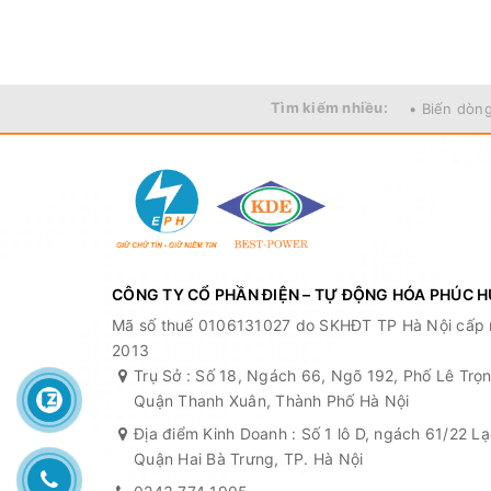
Tìm kiếm nhiều:
• Biến dòn
CÔNG TY CỔ PHẦN ĐIỆN – TỰ ĐỘNG HÓA PHÚC 
Mã số thuế 0106131027 do SKHĐT TP Hà Nội cấp 
2013
Trụ Sở : Số 18, Ngách 66, Ngõ 192, Phố Lê Tr
Quận Thanh Xuân, Thành Phố Hà Nội
Địa điểm Kinh Doanh : Số 1 lô D, ngách 61/22 L
Quận Hai Bà Trưng, TP. Hà Nội