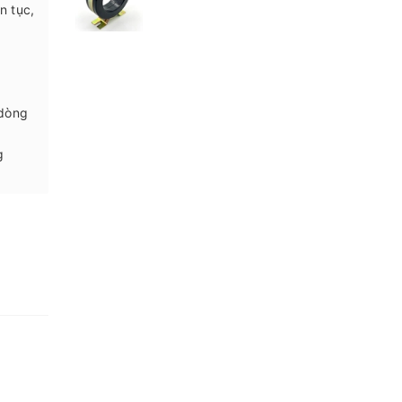
n tục,
 dòng
g