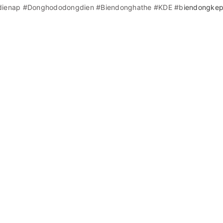
ienap
#Donghododongdien
#Biendonghathe
#KDE
#b
iendongke