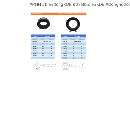
#PHH
#biendongKDE
#thietbidienKDE
#Donghodod