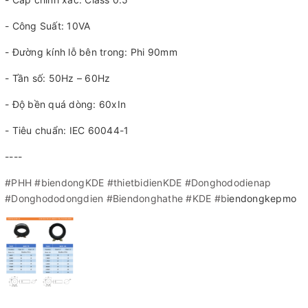
- Công Suất: 10VA
- Đường kính lỗ bên trong: Phi 90mm
- Tần số: 50Hz – 60Hz
- Độ bền quá dòng: 60xIn
- Tiêu chuẩn: IEC 60044-1
----
#PHH
#biendongKDE
#thietbidienKDE
#Donghododienap
#Donghododongdien
#Biendonghathe
#KDE
#b
iendongkepmo