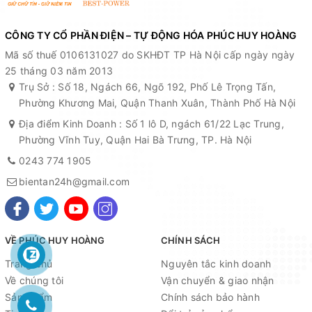
CÔNG TY CỔ PHẦN ĐIỆN – TỰ ĐỘNG HÓA PHÚC HUY HOÀNG
Mã số thuế 0106131027 do SKHĐT TP Hà Nội cấp ngày ngày
25 tháng 03 năm 2013
Trụ Sở : Số 18, Ngách 66, Ngõ 192, Phố Lê Trọng Tấn,
Phường Khương Mai, Quận Thanh Xuân, Thành Phố Hà Nội
Địa điểm Kinh Doanh : Số 1 lô D, ngách 61/22 Lạc Trung,
Phường Vĩnh Tuy, Quận Hai Bà Trưng, TP. Hà Nội
0243 774 1905
bientan24h@gmail.com
VỀ PHÚC HUY HOÀNG
CHÍNH SÁCH
Trang chủ
Nguyên tắc kinh doanh
Về chúng tôi
Vận chuyển & giao nhận
Sản phẩm
Chính sách bảo hành