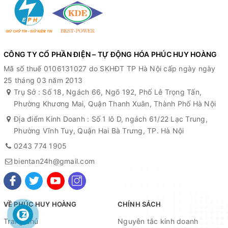
CÔNG TY CỔ PHẦN ĐIỆN – TỰ ĐỘNG HÓA PHÚC HUY HOÀNG
Mã số thuế 0106131027 do SKHĐT TP Hà Nội cấp ngày ngày
25 tháng 03 năm 2013
Trụ Sở : Số 18, Ngách 66, Ngõ 192, Phố Lê Trọng Tấn,
Phường Khương Mai, Quận Thanh Xuân, Thành Phố Hà Nội
Địa điểm Kinh Doanh : Số 1 lô D, ngách 61/22 Lạc Trung,
Phường Vĩnh Tuy, Quận Hai Bà Trưng, TP. Hà Nội
0243 774 1905
bientan24h@gmail.com
VỀ PHÚC HUY HOÀNG
CHÍNH SÁCH
Trang chủ
Nguyên tắc kinh doanh