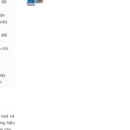
t độ
uộn
cái).
 đổi
 chì.
Máy
h.
g hoá và
ng hiệu
ại cho