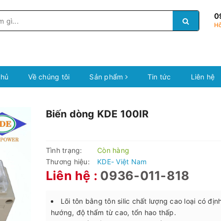
0
Hỗ
chủ
Về chúng tôi
Sản phẩm
Tin tức
Liên hệ
Biến dòng KDE 100IR
Tình trạng:
Còn hàng
Thương hiệu:
KDE- Việt Nam
Liên hệ :
0936-011-818
Lõi tôn bằng tôn silic chất lượng cao loại có địn
hướng, độ thẩm từ cao, tổn hao thấp.