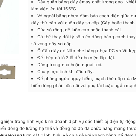
Dây quấn bằng dây êmay chất lượng cao. Nhiệ
làm việc lên tới 155°C
Vỏ ngoài bằng nhựa đảm bảo cách điện giữa c
dây thứ cấp với cuộn dây sơ cấp (Cáp hoặc thanh 
Cửa sổ rộng, dễ luồn cáp hoặc thanh cái.
Có thể thay đổi tỷ số biến dòng bằng cách thay
số vòng dây sơ cấp.
Ổ đấu dây có Nắp che bằng nhựa PC và Vít kẹp
Đế thép có lỗ 2 lỗ dễ cho việc lắp đặt.
Dùng trong nhà hoặc ngoài trời.
Chú ý cực tính khi đấu dây.
Để phòng ngừa nguy hiểm, mạch thứ cấp của 
biến dòng phải luôn nối với phụ tải hoặc ngắn mạc
ghiệm trong lĩnh vực kinh doanh dịch vụ các thiết bị điện tự độn
iến dòng đo lường hạ thế và đồng hồ đo đa chức năng mang thươ
 Huy Hoàng
luôn sát cánh, hiểu và chia sẻ với khách hàng để đem l