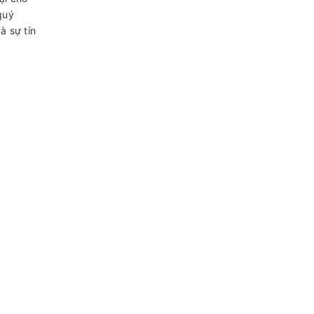
quý
à sự tín