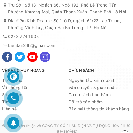
Trụ Sở : Số 18, Ngách 66, Ngõ 192, Phố Lê Trọng Tấn,
Phường Khương Mai, Quận Thanh Xuân, Thành Phố Hà Nội
Địa điểm Kinh Doanh : Số 1 lô D, ngách 61/22 Lạc Trung,
Phường Vĩnh Tuy, Quận Hai Bà Trưng, TP. Hà Nội
0243 774 1905
bientan24h@gmail.com
VỀ PHÚC HUY HOÀNG
CHÍNH SÁCH
Trang chủ
Nguyên tắc kinh doanh
Về chúng tôi
Vận chuyển & giao nhận
Sản phẩm
Chính sách bảo hành
Tin tức
Đổi trả sản phẩm
Liên hệ
Bảo mật thông tin khách hàng
© Bản quyền thuộc về
CÔNG TY CỔ PHẦN ĐIỆN VÀ TỰ ĐỘNG HOÁ PHÚC
HUY HOÀNG