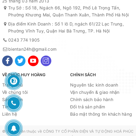
25 tháng 03 năm 2013
Trụ Sở : Số 18, Ngách 66, Ngõ 192, Phố Lê Trọng Tấn,
Phường Khương Mai, Quận Thanh Xuân, Thành Phố Hà Nội
Địa điểm Kinh Doanh : Số 1 lô D, ngách 61/22 Lạc Trung,
Phường Vĩnh Tuy, Quận Hai Bà Trưng, TP. Hà Nội
0243 774 1905
bientan24h@gmail.com
VỀ PHÚC HUY HOÀNG
CHÍNH SÁCH
Trang chủ
Nguyên tắc kinh doanh
Về chúng tôi
Vận chuyển & giao nhận
Sản phẩm
Chính sách bảo hành
Tin tức
Đổi trả sản phẩm
Liên hệ
Bảo mật thông tin khách hàng
© Bản quyền thuộc về
CÔNG TY CỔ PHẦN ĐIỆN VÀ TỰ ĐỘNG HOÁ PHÚC