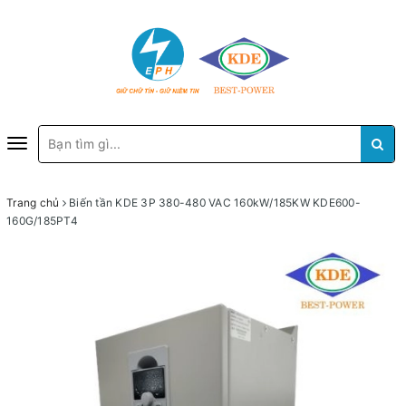
Toggle
navigation
Trang chủ
Biến tần KDE 3P 380-480 VAC 160kW/185KW KDE600-
160G/185PT4