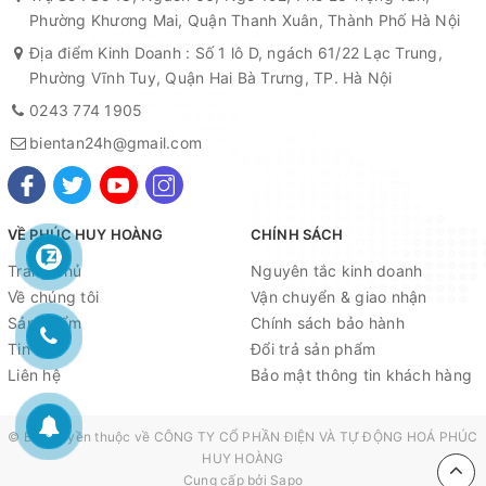
Phường Khương Mai, Quận Thanh Xuân, Thành Phố Hà Nội
Địa điểm Kinh Doanh : Số 1 lô D, ngách 61/22 Lạc Trung,
Phường Vĩnh Tuy, Quận Hai Bà Trưng, TP. Hà Nội
0243 774 1905
bientan24h@gmail.com
VỀ PHÚC HUY HOÀNG
CHÍNH SÁCH
Trang chủ
Nguyên tắc kinh doanh
Về chúng tôi
Vận chuyển & giao nhận
Sản phẩm
Chính sách bảo hành
Tin tức
Đổi trả sản phẩm
Liên hệ
Bảo mật thông tin khách hàng
© Bản quyền thuộc về
CÔNG TY CỔ PHẦN ĐIỆN VÀ TỰ ĐỘNG HOÁ PHÚC
HUY HOÀNG
Cung cấp bởi
Sapo