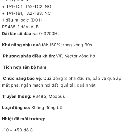
+ TA1-TC1, TA2-TC2: NO
+ TA1-TB1, TA2-TB3: NC
1 đầu ra logic (DO1)
RS485 2 dây: A, B
Dải tần số đầu ra:
0-3200Hz
Khả năng chịu quá tải:
150% trong vòng 30s
Phương pháp điều khiển:
V/F, Vector vòng hở
Tích hợp sẵn bộ hãm
Chức năng bảo vệ:
Quá dòng 3 pha đầu ra, bảo vệ quá áp,
mất pha, ngắn mạch nối đất, quá tải, quá nhiệt
Truyền thông:
RS485, Modbus
Loại động cơ:
Không đồng bộ
Nhiệt độ môi trường:
-10 ~ +50 độ C