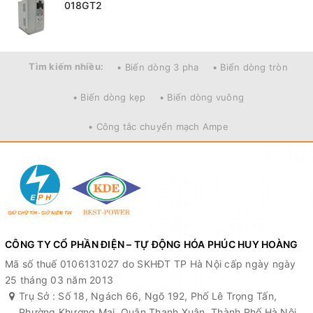
018GT2
Tìm kiếm nhiều:
• Biến dòng 3 pha
• Biến dòng tròn
• Biến dòng kẹp
• Biến dòng vuông
• Công tắc chuyển mạch Ampe
CÔNG TY CỔ PHẦN ĐIỆN – TỰ ĐỘNG HÓA PHÚC HUY HOÀNG
Mã số thuế 0106131027 do SKHĐT TP Hà Nội cấp ngày ngày
25 tháng 03 năm 2013
Trụ Sở : Số 18, Ngách 66, Ngõ 192, Phố Lê Trọng Tấn,
Phường Khương Mai, Quận Thanh Xuân, Thành Phố Hà Nội