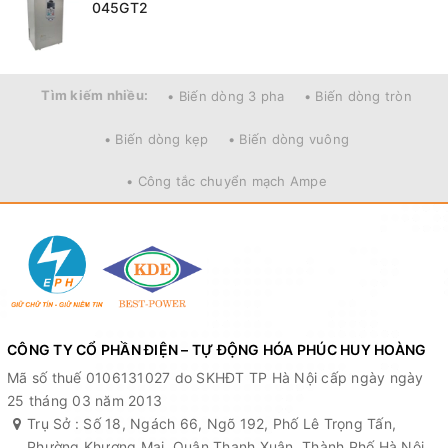
045GT2
Tìm kiếm nhiều:
• Biến dòng 3 pha
• Biến dòng tròn
• Biến dòng kẹp
• Biến dòng vuông
• Công tắc chuyển mạch Ampe
CÔNG TY CỔ PHẦN ĐIỆN – TỰ ĐỘNG HÓA PHÚC HUY HOÀNG
Mã số thuế 0106131027 do SKHĐT TP Hà Nội cấp ngày ngày
25 tháng 03 năm 2013
Trụ Sở : Số 18, Ngách 66, Ngõ 192, Phố Lê Trọng Tấn,
Phường Khương Mai, Quận Thanh Xuân, Thành Phố Hà Nội