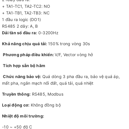
+ TA1-TC1, TA2-TC2: NO
+ TA1-TB1, TA2-TB3: NC
1 đầu ra logic (DO1)
RS485 2 dây: A, B
Dải tần số đầu ra:
0-3200Hz
Khả năng chịu quá tải:
150% trong vòng 30s
Phương pháp điều khiển:
V/F, Vector vòng hở
Tích hợp sẵn bộ hãm
Chức năng bảo vệ:
Quá dòng 3 pha đầu ra, bảo vệ quá áp,
mất pha, ngắn mạch nối đất, quá tải, quá nhiệt
Truyền thông:
RS485, Modbus
Loại động cơ:
Không đồng bộ
Nhiệt độ môi trường:
-10 ~ +50 độ C