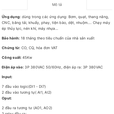
Mô tả
Ứng dụng:
dùng trong các ứng dụng: Bơm, quạt, thang nâng,
CNC, băng tải, khuấy, phay, tiện bào, dệt, nhuộm…. Chạy máy
ép thủy lực, nén khí, máy nhựa…
Bảo hành:
18 tháng theo tiêu chuẩn của nhà sản xuất
Chứng từ:
CO, CQ, hóa đơn VAT
Công suất:
45Kw
Điện áp vào:
3P 380VAC 50/60Hz, điện áp ra: 3P 380VAC
Input:
7 đầu vào logic(DI1 - DI7)
2 đầu vào tương tự( AI1, AI2)
Oput:
2 đầu ra tương tư (AO1, AO2)
2 relay đầu ra: