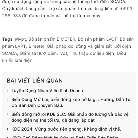
được sử dụng rộng rãi trong các hệ thống lưới điện SCADA.
Quý khách hàng cần bộ sản phẩm trên vui lòng liên hệ :
0903-
288-933
để được tư vấn và hỗ trợ từ nhà máy
Tags:
#lvpt
,
Bộ sản phẩm E METER
,
Bộ sản phẩm LVCT
,
Bộ sản
phẩm LVPT
,
E meter
,
Giải pháp đo lường và giám sát lưới điện
SCADA
,
Giám sát lưới điện
,
lvct
,
Thu thập dữ liệu điện
,
Điều
khiển lưới điện
BÀI VIẾT LIÊN QUAN
Tuyển Dụng Nhân Viên Kinh Doanh
Biến Dòng Mở Lõi, biến dòng kẹp hở là gì : Hướng Dẫn Từ
Cơ Bản Đến Chuyên Sâu.
Biến dòng mở lõi KDE SLC: Giải pháp đo lường và bảo vệ
dòng điện hạ thế tối ưu, dễ dàng lắp đặt
KDE 2024: Vững bước tiên phong, khẳng định vị thế.
KDE: Chủ Động Nghiên Cứu và Phát Triển Sản Phẩm