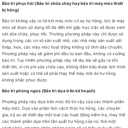
Bảo trì phục hồi (Bảo trì chữa cháy hay bảo trì máy móc thiết
bị hỏng)
Bảo trì không xảy ra tới khi máy móc có sự hư hỏng, tức là máy
móc sẽ được sử dụng tối đa đến khi gặp trục trặc sẽ được xem
xét sữa chữa, phục hồi. Thường phương pháp này chỉ được sử
dụng trong các cơ sở sản xuất nhỏ, các nhà máy sản xuất sắt
thép, inox, các máy móc hoạt động không có tính dây chuyền.
Phương pháp này sẽ giảm phí đầu tư ban đầu, không có xưởng
bảo trì. Tuy nhiên phương pháp này về lâu dài sẽ gây ra tổn
thất lớn, vì chi phí sữa chữa cao, không đảm bảo được lịch trình
sản xuất hoặc có thể sẽ phải thay thế máy mới do hư hỏng
không khắc phục được.
Bảo trì phòng ngừa (Bảo trì dựa trên kế hoạch)
Phương pháp này dựa trên mức độ tin cậy của các thành phần
máy móc. Dựa vào phân tích cách thức hư hỏng, các chuyên
gia, kỹ sư sẽ thiết lập một loạt các hoạt động kiểm tra, thay thế
các thành phần dựa trên tần suất hư hỏng của nó. Nói một
cách khác, phương pháp phòng ngừa sẽ có hiệu quả với việc