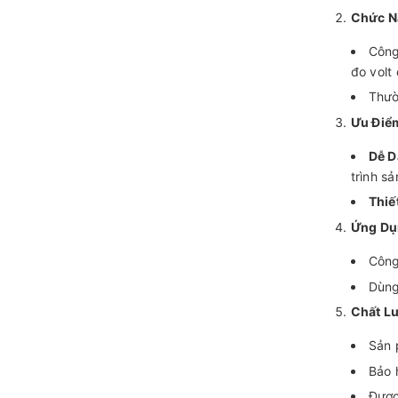
Chức N
Công
đo volt
Thườ
Ưu Điể
Dễ D
trình sả
Thiế
Ứng Dụ
Công
Dùng
Chất L
Sản 
Bảo 
Được