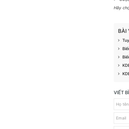
Hãy chọ
BÀI
Tuy
Biế
Biế
KDE
KDE
VIẾT 