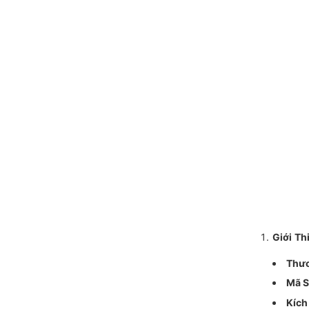
Giới Th
Thươ
Mã S
Kích