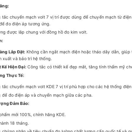
ăng:
 tắc chuyển mạch volt 7 vị trí được dùng để chuyển mạch từ điệ
 để đo điện áp tương ứng.
ng được lắp chung với đồng hồ đo kim volt.
m:
àng Lắp Đặt:
Không cần ngắt mạch điện hoặc tháo dây dẫn, giúp ti
n xuất và bảo trì hệ thống.
t Kế Hiện Đại:
Công tắc có thiết kế đẹp mắt, tăng tính thẩm mỹ cho
ng Thực Tế:
 tắc chuyển mạch volt KDE 7 vị trí phù hợp cho các hệ thống điện
 để đo điện áp và chuyển mạch giữa các pha.
ượng Đảm Bảo:
phẩm mới 100%, chính hãng KDE.
hành 18 tháng.
 chứng nhận về tiêu chuẩn đo lường chất lượng cấp quốc tế và qu