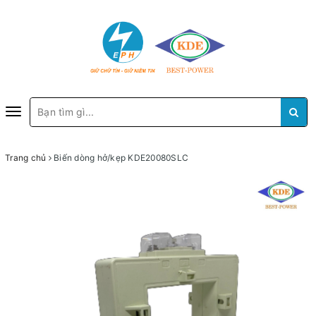
Toggle
navigation
Trang chủ
Biến dòng hở/kẹp KDE20080SLC