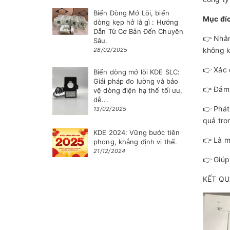
Biến Dòng Mở Lõi, biến
Mục đíc
dòng kẹp hở là gì : Hướng
Dẫn Từ Cơ Bản Đến Chuyên
👉 Nhằm
Sâu.
không k
28/02/2025
👉 Xác 
Biến dòng mở lõi KDE SLC:
Giải pháp đo lường và bảo
👉 Đảm 
vệ dòng điện hạ thế tối ưu,
dễ...
👉 Phát
13/02/2025
quả tro
KDE 2024: Vững bước tiên
👉 Là m
phong, khẳng định vị thế.
21/12/2024
👉 Giúp
KẾT QU