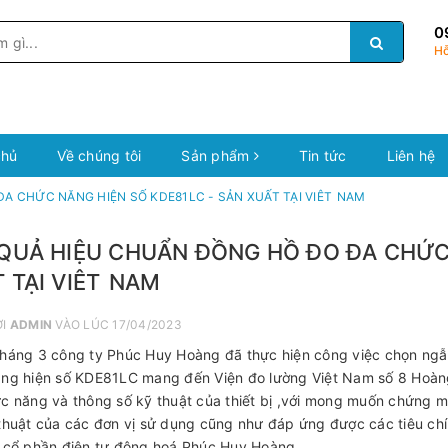
0
Hỗ
chủ
Về chúng tôi
Sản phẩm
Tin tức
Liên hệ
A CHỨC NĂNG HIỆN SỐ KDE81LC - SẢN XUẤT TẠI VIÊT NAM
QUẢ HIỆU CHUẨN ĐỒNG HỒ ĐO ĐA CHỨC 
 TẠI VIÊT NAM
ỞI
ADMIN
VÀO LÚC 17/04/2023
háng 3 công ty Phúc Huy Hoàng đã thực hiện công việc chọn ngẫu
ng hiện số KDE81LC mang đến Viện đo lường Việt Nam số 8 Hoàng 
c năng và thông số kỹ thuật của thiết bị ,với mong muốn chứng
thuật của các đơn vị sử dụng cũng như đáp ứng được các tiêu ch
 cổ phần điện tự động hoá Phúc Huy Hoàng.