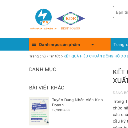
Danh mục sản phẩm
Trang 
Trang chủ
Tin tức
KẾT QUẢ HIỆU CHUẨN ĐỒNG HỒ ĐO Đ
DANH MỤC
KẾT 
XUẤT
BÀI VIẾT KHÁC
ĐĂNG B
Tuyển Dụng Nhân Viên Kinh
Trong T
Doanh
chức nă
12/08/2025
các chứ
cầu kỹ 
công ty