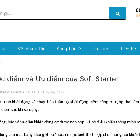
0
Hỗ
chủ
Về chúng tôi
Sản phẩm
Tin tức
Liên hệ
er
c điểm và Ưu điểm của Soft Starter
ỞI
MR THANH
VÀO LÚC 08/09/2022
á trình khởi động và chạy, bản thân bộ khởi động mềm cũng ở trạng thái làm
điểm sau khi sử dụng:
ộng, bảo vệ và điều khiển động cơ được tích hợp, và bộ điều khiển thông minh
dụng làm mát bằng không khí cơ học, nó đặc biệt thích hợp cho những nơi khởi