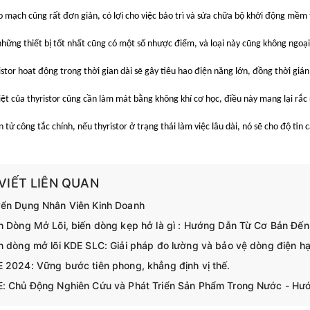
o mạch cũng rất đơn giản, có lợi cho việc bảo trì và sửa chữa bộ khởi động mềm 
hững thiết bị tốt nhất cũng có một số nhược điểm, và loại này cũng không ngoại
ristor hoạt động trong thời gian dài sẽ gây tiêu hao điện năng lớn, đồng thời gián
iệt của thyristor cũng cần làm mát bằng không khí cơ học, điều này mang lại rắc 
n tử công tắc chính, nếu thyristor ở trạng thái làm việc lâu dài, nó sẽ cho độ tin
 VIẾT LIÊN QUAN
ển Dụng Nhân Viên Kinh Doanh
n Dòng Mở Lõi, biến dòng kẹp hở là gì : Hướng Dẫn Từ Cơ Bản Đế
n dòng mở lõi KDE SLC: Giải pháp đo lường và bảo vệ dòng điện hạ 
 2024: Vững bước tiên phong, khẳng định vị thế.
: Chủ Động Nghiên Cứu và Phát Triển Sản Phẩm Trong Nước - Hướ