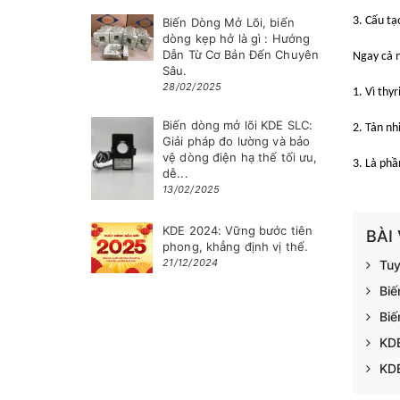
3. Cấu tạ
Biến Dòng Mở Lõi, biến
dòng kẹp hở là gì : Hướng
Dẫn Từ Cơ Bản Đến Chuyên
Ngay cả n
Sâu.
28/02/2025
1. Vì thy
Biến dòng mở lõi KDE SLC:
2. Tản nh
Giải pháp đo lường và bảo
vệ dòng điện hạ thế tối ưu,
3. Là phầ
dễ...
13/02/2025
KDE 2024: Vững bước tiên
BÀI
phong, khẳng định vị thế.
21/12/2024
Tuy
Biế
Biế
KDE
KDE