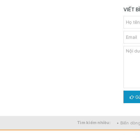
VIẾT 
Gử
Tìm kiếm nhiều:
• Biến dòn