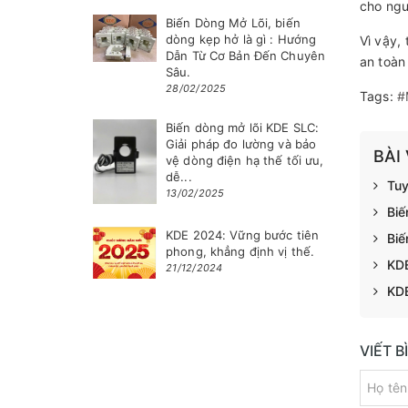
cho ngư
Biến Dòng Mở Lõi, biến
dòng kẹp hở là gì : Hướng
Vì vậy,
Dẫn Từ Cơ Bản Đến Chuyên
an toàn
Sâu.
28/02/2025
Tags:
#
Biến dòng mở lõi KDE SLC:
Giải pháp đo lường và bảo
BÀI
vệ dòng điện hạ thế tối ưu,
dễ...
Tuy
13/02/2025
Biế
KDE 2024: Vững bước tiên
Biế
phong, khẳng định vị thế.
KDE
21/12/2024
KDE
VIẾT 