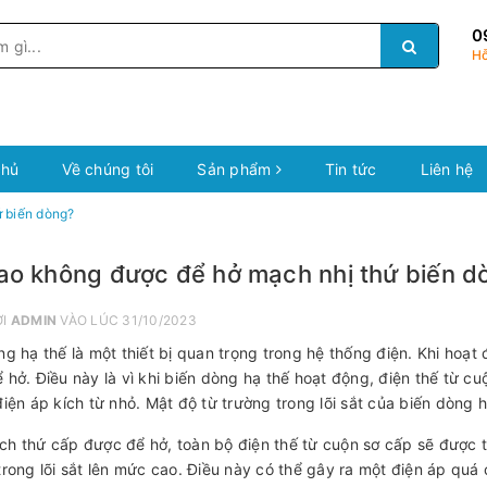
0
Hỗ
chủ
Về chúng tôi
Sản phẩm
Tin tức
Liên hệ
ứ biến dòng?
sao không được để hở mạch nhị thứ biến d
ỞI
ADMIN
VÀO LÚC 31/10/2023
ng hạ thế là một thiết bị quan trọng trong hệ thống điện. Khi hoạ
 hở. Điều này là vì khi biến dòng hạ thế hoạt động, điện thế từ c
điện áp kích từ nhỏ. Mật độ từ trường trong lõi sắt của biến dòng 
h thứ cấp được để hở, toàn bộ điện thế từ cuộn sơ cấp sẽ được t
trong lõi sắt lên mức cao. Điều này có thể gây ra một điện áp quá 