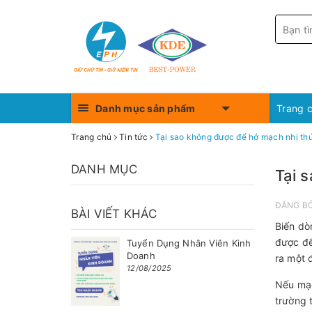
Danh mục sản phẩm
Trang 
Trang chủ
Tin tức
Tại sao không được để hở mạch nhị th
DANH MỤC
Tại 
ĐĂNG B
BÀI VIẾT KHÁC
Biến dò
được để
Tuyển Dụng Nhân Viên Kinh
Doanh
ra một 
12/08/2025
Nếu mạc
trường 