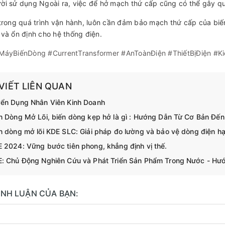
ời sử dụng Ngoài ra, việc để hở mạch thứ cấp cũng có thể gây qu
 trong quá trình vận hành, luôn cần đảm bảo mạch thứ cấp của bi
 và ổn định cho hệ thống điện.
MáyBiếnDòng #CurrentTransformer #AnToànĐiện #ThiếtBịĐiện #K
 VIẾT LIÊN QUAN
ển Dụng Nhân Viên Kinh Doanh
n Dòng Mở Lõi, biến dòng kẹp hở là gì : Hướng Dẫn Từ Cơ Bản Đế
n dòng mở lõi KDE SLC: Giải pháp đo lường và bảo vệ dòng điện hạ 
 2024: Vững bước tiên phong, khẳng định vị thế.
: Chủ Động Nghiên Cứu và Phát Triển Sản Phẩm Trong Nước - Hướ
BÌNH LUẬN CỦA BẠN: