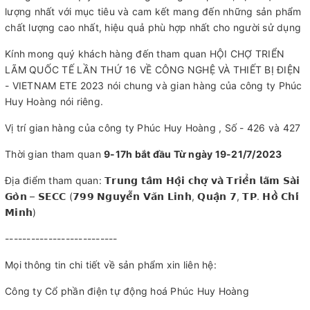
lượng nhất với mục tiêu và cam kết mang đến những sản phẩm
chất lượng cao nhất, hiệu quả phù hợp nhất cho người sử dụng
Kính mong quý khách hàng đến tham quan HỘI CHỢ TRIỂN
LÃM QUỐC TẾ LẦN THỨ 16 VỀ CÔNG NGHỆ VÀ THIẾT BỊ ĐIỆN
- VIETNAM ETE 2023 nói chung và gian hàng của công ty Phúc
Huy Hoàng nói riêng.
Vị trí gian hàng của công ty Phúc Huy Hoàng , Số - 426 và 427
Thời gian tham quan
9-17h bắt đầu Từ ngày 19-21/7/2023
Địa điểm tham quan: 𝗧𝗿𝘂𝗻𝗴 𝘁𝗮̂𝗺 𝗛𝗼̣̂𝗶 𝗰𝗵𝗼̛̣ 𝘃𝗮̀ 𝗧𝗿𝗶𝗲̂̉𝗻 𝗹𝗮̃𝗺 𝗦𝗮̀𝗶
𝗚𝗼̀𝗻 – 𝗦𝗘𝗖𝗖 (𝟳𝟵𝟵 𝗡𝗴𝘂𝘆𝗲̂̃𝗻 𝗩𝗮̆𝗻 𝗟𝗶𝗻𝗵, 𝗤𝘂𝗮̣̂𝗻 𝟳, 𝗧𝗣. 𝗛𝗼̂̀ 𝗖𝗵𝗶́
𝗠𝗶𝗻𝗵)
--------------------------
Mọi thông tin chi tiết về sản phẩm xin liên hệ:
Công ty Cổ phần điện tự động hoá Phúc Huy Hoàng