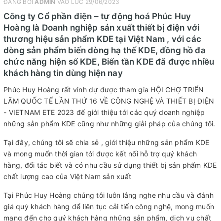
ĐĂNG BỞI
ADMIN
VÀO LÚC 29/06/2023
Công ty Cổ phần điện – tự động hoá Phúc Huy
Hoàng là Doanh nghiệp sản xuất thiết bị điện với
thương hiệu sản phẩm KDE tại Việt Nam , với các
dòng sản phẩm biến dòng hạ thế KDE, đồng hồ đa
chức năng hiện số KDE, Biến tần KDE đã được nhiều
khách hàng tin dùng hiện nay
Phúc Huy Hoàng rất vinh dự được tham gia HỘI CHỢ TRIỂN
LÃM QUỐC TẾ LẦN THỨ 16 VỀ CÔNG NGHỆ VÀ THIẾT BỊ ĐIỆN
- VIETNAM ETE 2023 để giới thiệu tới các quý doanh nghiệp
những sản phẩm KDE cũng như những giải pháp của chúng tôi.
Tại đây, chúng tôi sẽ chia sẻ , giới thiệu những sản phẩm KDE
và mong muốn thời gian tới được kết nối hỗ trợ quý khách
hàng, đối tác biết và có nhu cầu sử dụng thiết bị sản phẩm KDE
chất lượng cao của Việt Nam sản xuất
Tại Phúc Huy Hoàng chúng tôi luôn lắng nghe nhu cầu và đánh
giá quý khách hàng để liên tục cải tiến công nghệ, mong muốn
mang đến cho quý khách hàng những sản phẩm, dịch vụ chất