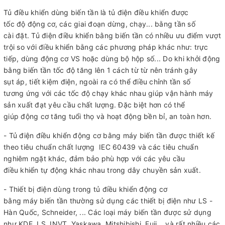
Tủ điều khiển dùng biến tần là tủ điện điều khiển được
tốc độ động cơ, các giai đoạn dừng, chạy... bằng tần số
cài đặt. Tủ điện điều khiển bằng biến tần có nhiều ưu điểm vượt
trội so với điều khiển bằng các phương pháp khác như: trực
tiếp, dùng động cơ VS hoặc dùng bộ hộp số... Do khi khởi động
bằng biến tần tốc độ tăng lên 1 cách từ từ nên tránh gây
sụt áp, tiết kiệm điện, ngoài ra có thể điều chỉnh tần số
tương ứng với các tốc độ chạy khác nhau giúp vận hành máy
sản xuất đạt yêu cầu chất lượng. Đặc biệt hơn có thể
giúp động cơ tăng tuổi thọ và hoạt động bền bỉ, an toàn hơn.
- Tủ điện điều khiển động cơ bằng máy biến tần được thiết kế
theo tiêu chuẩn chất lượng IEC 60439 và các tiêu chuẩn
nghiêm ngặt khác, đảm bảo phù hợp với các yêu cầu
điều khiển tự động khác nhau trong dây chuyền sản xuất.
- Thiết bị điện dùng trong tủ điều khiển động cơ
bằng máy biến tần thường sử dụng các thiết bị điện như LS -
Hàn Quốc, Schneider, ... Các loại máy biến tần được sử dụng
như KDE, LS, INVT, Yaskawa, Mitshibishi, Fuji... và rất nhiều các