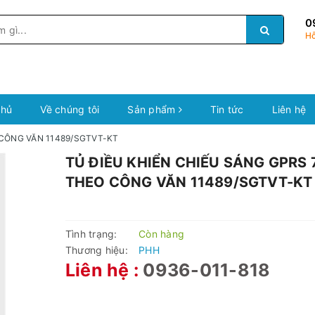
0
Hỗ
chủ
Về chúng tôi
Sản phẩm
Tin tức
Liên hệ
 CÔNG VĂN 11489/SGTVT-KT
TỦ ĐIỀU KHIỂN CHIẾU SÁNG GPRS 
THEO CÔNG VĂN 11489/SGTVT-KT
Tình trạng:
Còn hàng
Thương hiệu:
PHH
Liên hệ :
0936-011-818