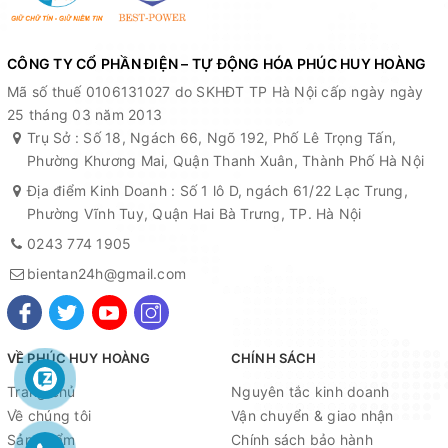
CÔNG TY CỔ PHẦN ĐIỆN – TỰ ĐỘNG HÓA PHÚC HUY HOÀNG
Mã số thuế 0106131027 do SKHĐT TP Hà Nội cấp ngày ngày
25 tháng 03 năm 2013
Trụ Sở : Số 18, Ngách 66, Ngõ 192, Phố Lê Trọng Tấn,
Phường Khương Mai, Quận Thanh Xuân, Thành Phố Hà Nội
Địa điểm Kinh Doanh : Số 1 lô D, ngách 61/22 Lạc Trung,
Phường Vĩnh Tuy, Quận Hai Bà Trưng, TP. Hà Nội
0243 774 1905
bientan24h@gmail.com
VỀ PHÚC HUY HOÀNG
CHÍNH SÁCH
Trang chủ
Nguyên tắc kinh doanh
Về chúng tôi
Vận chuyển & giao nhận
Sản phẩm
Chính sách bảo hành